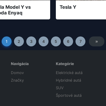
la Model Y vs
Tesla Y
oda Enyaq
»
1
2
3
4
5
6
7
Navigácia
Kategórie
Domov
Elektrické autá
Značky
Hybridné autá
SUV
Športové autá