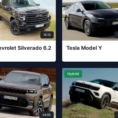
15:13
vrolet Silverado 6.2
Tesla Model Y
Hybrid
24:05