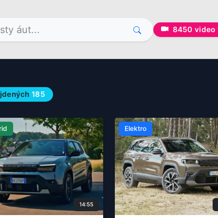
8450
video 
jdených
185
rid
Elektro
14:55