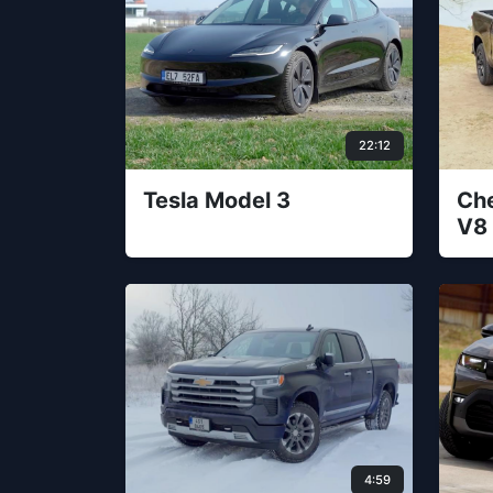
22:12
Tesla Model 3
Che
V8
4:59