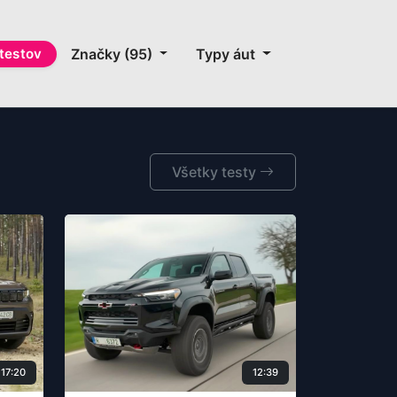
testov
Značky (95)
Typy áut
Všetky testy
17:20
12:39