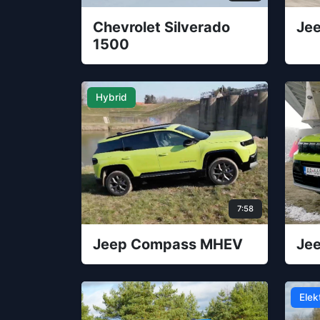
Chevrolet Silverado
Je
1500
Hybrid
7:58
Jeep Compass MHEV
Je
Elek