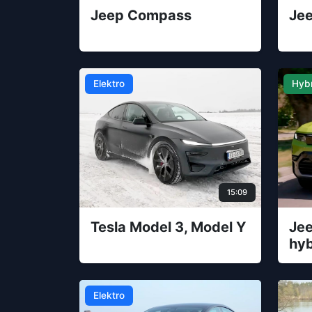
Jeep Compass
Je
Elektro
Hyb
15:09
Tesla Model 3, Model Y
Je
hyb
Elektro