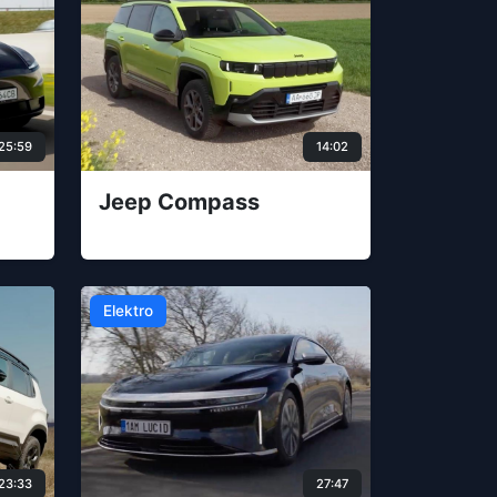
25:59
14:02
Jeep Compass
Elektro
23:33
27:47