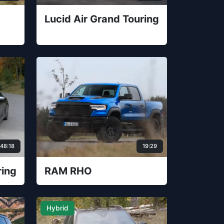
Lucid Air Grand Touring
48:18
19:29
ring
RAM RHO
Hybrid