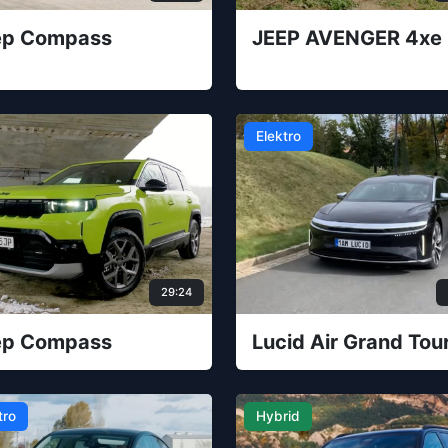
ep Compass
JEEP AVENGER 4xe
Elektro
29:24
ep Compass
Lucid Air Grand Tou
tro
Hybrid