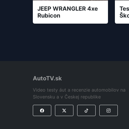
JEEP WRANGLER 4xe
Tes
Rubicon
Šk
AutoTV.sk
Video testy áut a recenzie automobilov na
Slovensku a v Českej republike