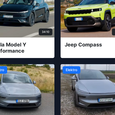
34:10
la Model Y
Jeep Compass
rformance
tro
Elektro