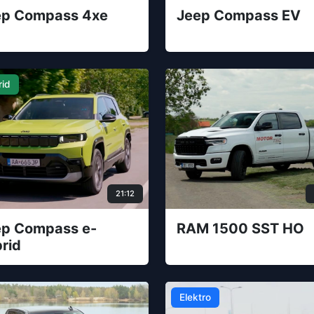
ep Compass 4xe
Jeep Compass EV
rid
21:12
ep Compass e-
RAM 1500 SST HO
rid
Elektro