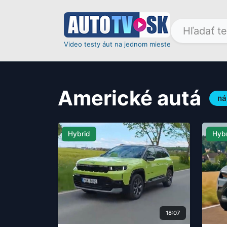
Video testy áut na jednom mieste
Americké autá
ná
Hybrid
Hyb
18:07