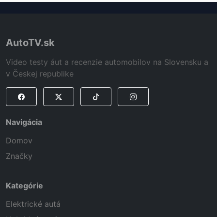
AutoTV.sk
Video testy áut a recenzie automobilov na Slovensku a
v Českej republike
Navigácia
Domov
Značky
Kategórie
Elektrické autá