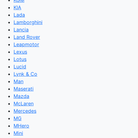
KGM
KIA
Lada
Lamborghini
Lancia
Land Rover
Leapmotor
Lexus
Lotus
Lucid
Lynk & Co
Man
Maserati
Mazda
McLaren
Mercedes
MG
MHero
Mini