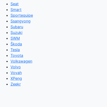
Seat
Smart
Sportequipe
Ssangyong
Subaru
Suzuki
SWM
Škoda
Tesla
Toyota
Volkswagen
Volvo
Voyah
XPeng
Zeekr