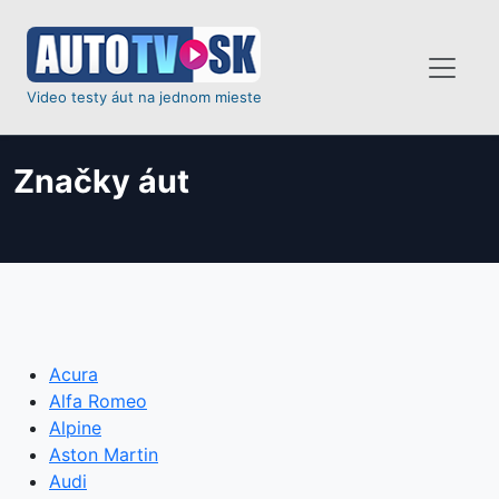
Video testy áut na jednom mieste
Značky áut
Acura
Alfa Romeo
Alpine
Aston Martin
Audi