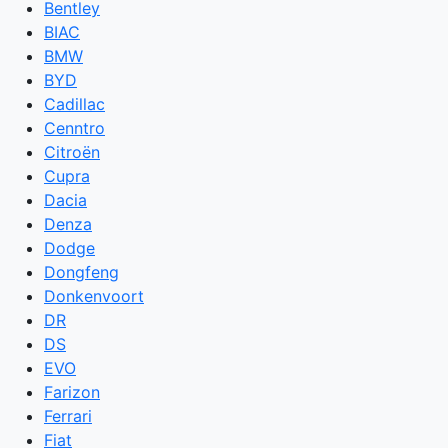
Bentley
BIAC
BMW
BYD
Cadillac
Cenntro
Citroën
Cupra
Dacia
Denza
Dodge
Dongfeng
Donkenvoort
DR
DS
EVO
Farizon
Ferrari
Fiat