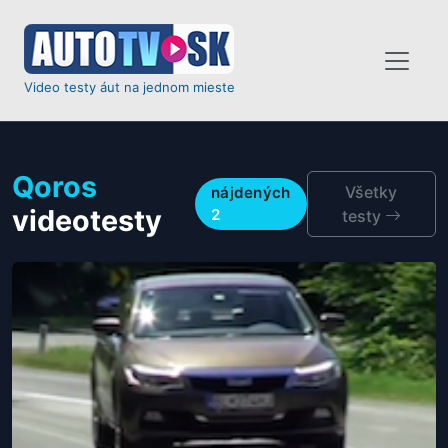
Video testy áut na jednom mieste
Qoros
Všetky
nájdených
videotesty
2
testy