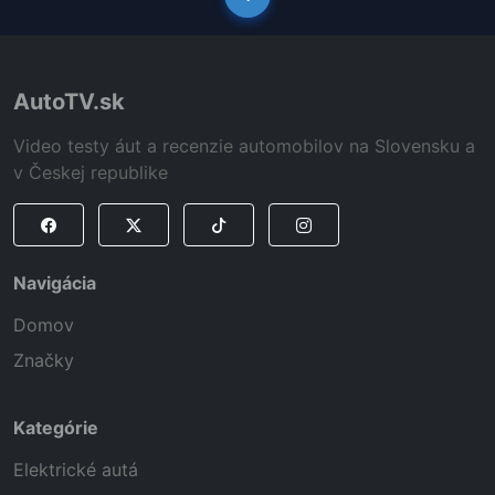
AutoTV.sk
Video testy áut a recenzie automobilov na Slovensku a
v Českej republike
Navigácia
Domov
Značky
Kategórie
Elektrické autá