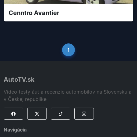
Cenntro Avantier
1
AutoTV.sk
Video testy áut a recenzie automobilov na Slovensku a
v Českej republike
Navigácia