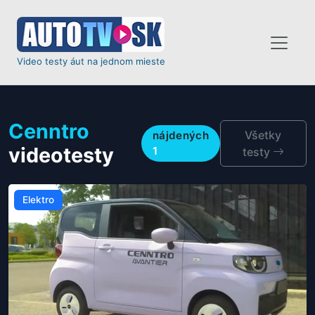
Video testy áut na jednom mieste
Cenntro
Všetky
nájdených
videotesty
1
testy
Elektro