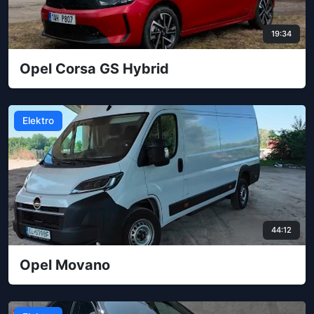
19:34
Opel Corsa GS Hybrid
Elektro
44:12
Opel Movano