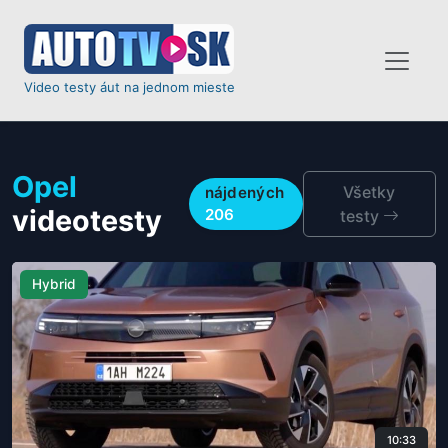
Video testy áut na jednom mieste
Opel
Všetky
nájdených
videotesty
206
testy
Hybrid
10:33