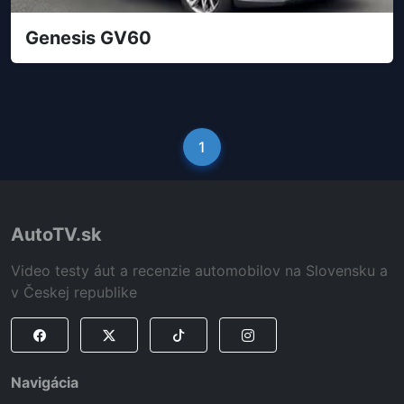
Genesis GV60
1
AutoTV.sk
Video testy áut a recenzie automobilov na Slovensku a
v Českej republike
Navigácia