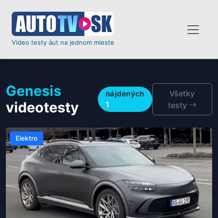
Video testy áut na jednom mieste
Genesis
Všetky
nájdených
videotesty
1
testy
Elektro