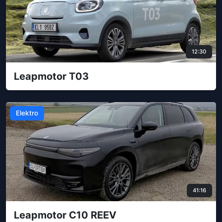
12:30
Leapmotor T03
Elektro
41:16
Leapmotor C10 REEV