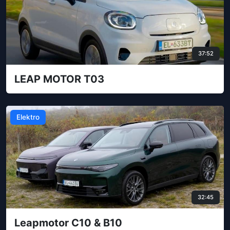
37:52
LEAP MOTOR T03
Elektro
32:45
Leapmotor C10 & B10