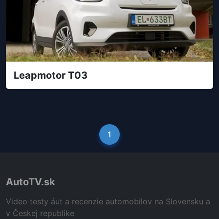
Leapmotor T03
1
AutoTV.sk
Video testy áut a recenzie automobilov na Slovensku a
v Českej republike