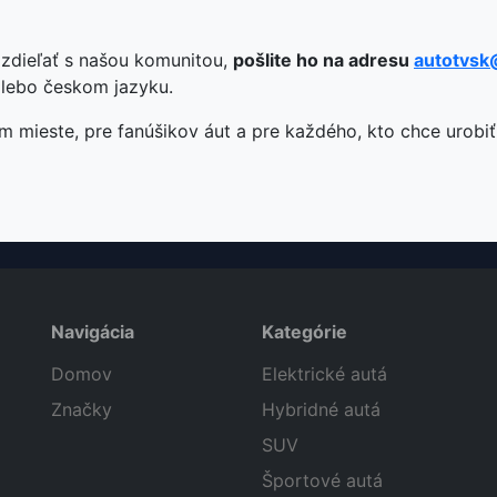
 zdieľať s našou komunitou,
pošlite ho na adresu
autotvsk
lebo českom jazyku.
m mieste, pre fanúšikov áut a pre každého, kto chce urobi
Navigácia
Kategórie
Domov
Elektrické autá
Značky
Hybridné autá
SUV
Športové autá