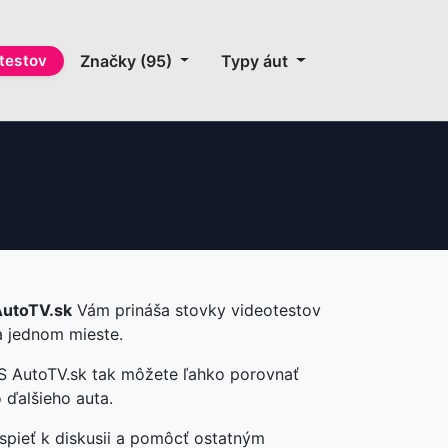
testov
Značky (95)
Typy áut
utoTV.sk
Vám prináša stovky videotestov
a jednom mieste.
 S AutoTV.sk tak môžete ľahko porovnať
 ďalšieho auta.
ispieť k diskusii a pomôcť ostatným