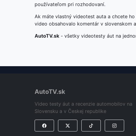
používateľom pri rozhodovaní.
Ak máte vlastný videotest auta a chcete ho
video obsahovalo komentár v slovenskom a
AutoTV.sk
- všetky videotesty áut na jedno
AutoTV.sk
Video testy áut a recenzie automobilov na
Slovensku a v Českej republike