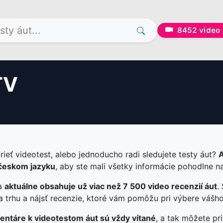
8452
video 
TV
rieť videotest, alebo jednoducho radi sledujete testy áut?
A
českom jazyku
, aby ste mali všetky informácie pohodlne n
 a
aktuálne obsahuje už viac než 7 500 video recenzií áut
.
a trhu a nájsť recenzie, ktoré vám pomôžu pri výbere vášho
ntáre k videotestom áut sú vždy vítané
, a tak môžete pr