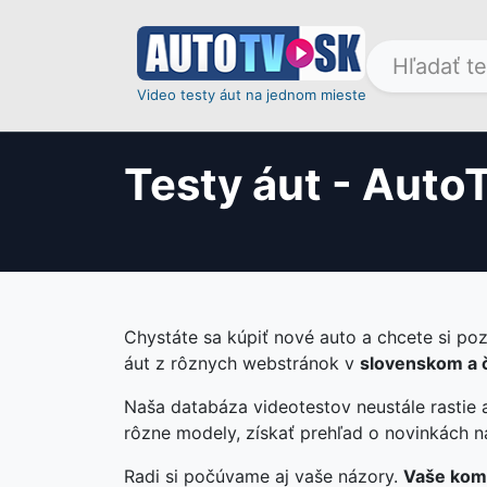
Video testy áut na jednom mieste
Testy áut - Auto
Chystáte sa kúpiť nové auto a chcete si poz
áut z rôznych webstránok v
slovenskom a 
Naša databáza videotestov neustále rastie
rôzne modely, získať prehľad o novinkách n
Radi si počúvame aj vaše názory.
Vaše kome