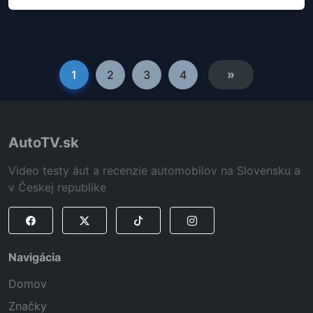
»
1
2
3
4
AutoTV.sk
Video testy áut a recenzie automobilov na Slovensku a
v Českej republike
Navigácia
Domov
Značky