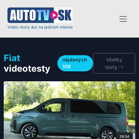
Video testy áut na jednom mieste
Fiat
Všetky
nájdených
videotesty
109
testy
28:34