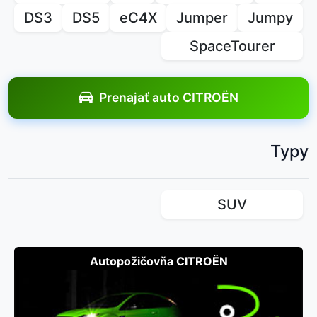
DS3
DS5
eC4X
Jumper
Jumpy
SpaceTourer
Prenajať auto CITROËN
Typy
SUV
Autopožičovňa CITROËN