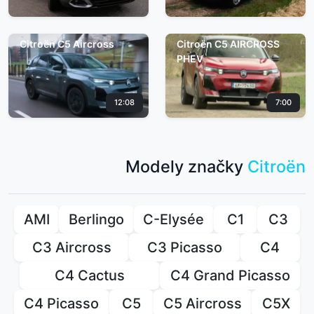
Citroën C5 Aircross
Citroën C5 AIRCROSS
PHEV
12:08
7:00
Modely značky
Citroën
AMI
Berlingo
C-Elysée
C1
C3
C3 Aircross
C3 Picasso
C4
C4 Cactus
C4 Grand Picasso
C4 Picasso
C5
C5 Aircross
C5X