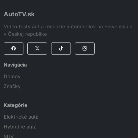
AutoTV.sk
Video testy áut a recenzie automobilov na Slovensku a
v Českej republike
Navigácia
Domov
Značky
Kategórie
Elektrické autá
Hybridné autá
SUV