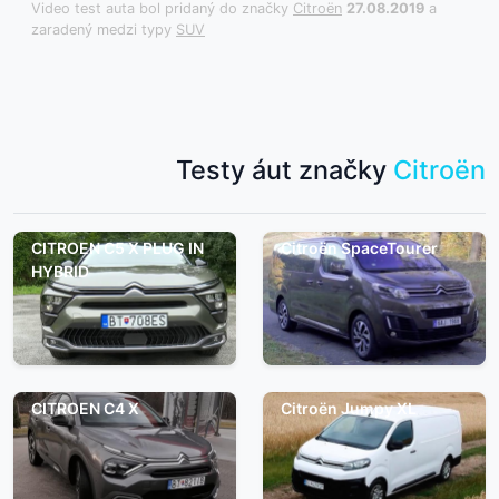
Video test auta bol pridaný do značky
Citroën
27.08.2019
a
zaradený medzi typy
SUV
Testy áut značky
Citroën
CITROEN C5 X PLUG IN
Citroën SpaceTourer
HYBRID
CITROEN C4 X
Citroën Jumpy XL