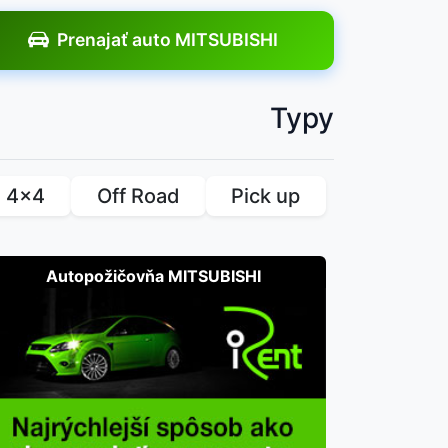
Prenajať auto MITSUBISHI
Typy
4x4
Off Road
Pick up
Autopožičovňa MITSUBISHI