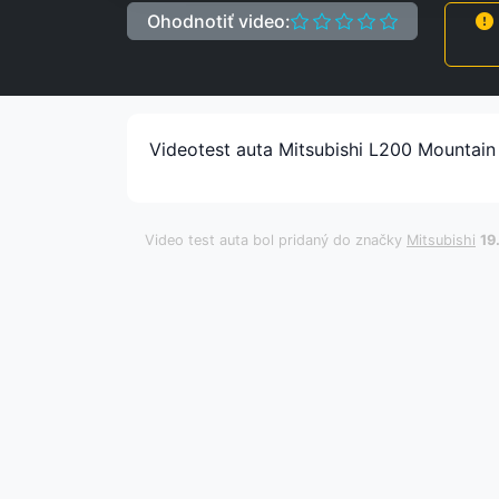
Ohodnotiť video:
Videotest auta Mitsubishi L200 Mountain
Video test auta bol pridaný do značky
Mitsubishi
19