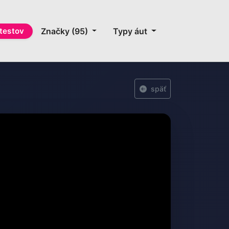
testov
Značky (95)
Typy áut
späť