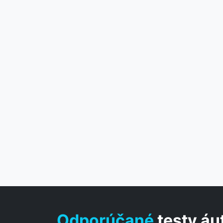
Odporúčané
testy áu