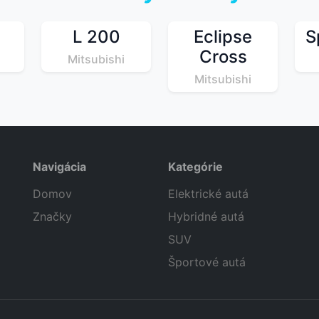
L 200
Eclipse
S
Cross
Mitsubishi
Mitsubishi
Navigácia
Kategórie
Domov
Elektrické autá
Značky
Hybridné autá
SUV
Športové autá