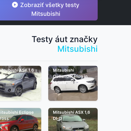
Zobraziť všetky testy
Mitsubishi
Testy áut značky
Mitsubishi
itsubishi ASX 1.6
Mitsubishi
I-D
Outlander Plug in
Hybrid
itsubishi Eclipse
Mitsubishi ASX 1,6
ross
DI-D