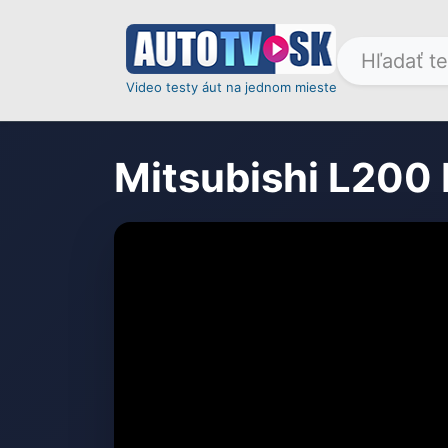
Video testy áut na jednom mieste
Mitsubishi L200