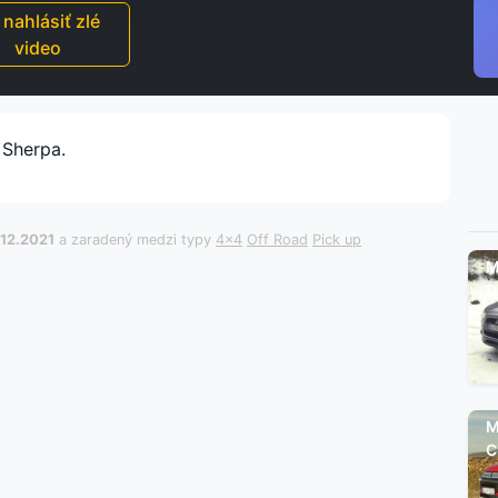
nahlásiť zlé
video
 Sherpa.
.12.2021
a zaradený medzi typy
4x4
Off Road
Pick up
M
D
M
C