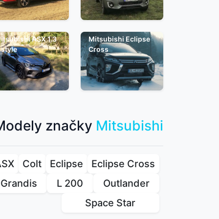
itsubishi ASX 1.3
Mitsubishi Eclipse
nstyle
Cross
Modely značky
Mitsubishi
ASX
Colt
Eclipse
Eclipse Cross
Grandis
L 200
Outlander
Space Star