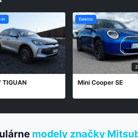
ybrid
oyota Yaris Cross 130
MG ZS
ulárne
modely značky Mitsub