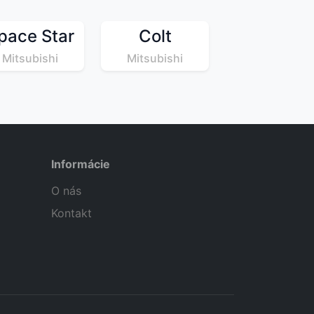
pace Star
Colt
Mitsubishi
Mitsubishi
Informácie
O nás
Kontakt