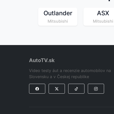
Outlander
ASX
Mitsubishi
Mitsubishi
AutoTV.sk
Video testy áut a recenzie automobilov na
Slovensku a v Českej republike