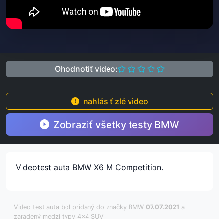
Ohodnotiť video:
nahlásiť zlé video
Zobraziť všetky testy BMW
Videotest auta BMW X6 M Competition.
Video test auta bol pridaný do značky
BMW
07.07.2021
a
zaradený medzi typy
4x4
SUV