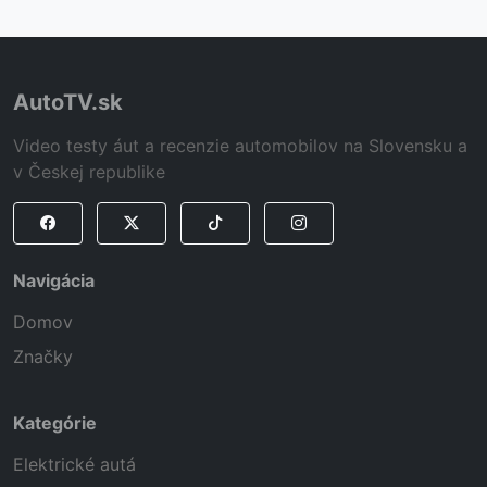
AutoTV.sk
Video testy áut a recenzie automobilov na Slovensku a
v Českej republike
Navigácia
Domov
Značky
Kategórie
Elektrické autá