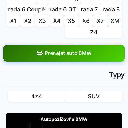
rada 6 Coupé
rada 6 GT
rada 7
rada 8
X1
X2
X3
X4
X5
X6
X7
XM
Z4
Prenajať auto BMW
Typy
4x4
SUV
Autopožičovňa BMW