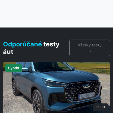
Odporúčané
testy
Všetky testy
áut
15:00
13: