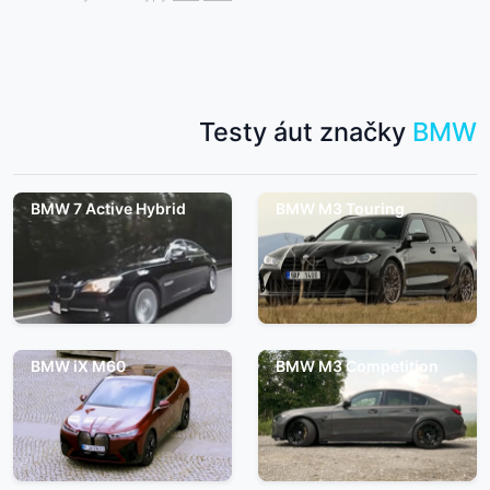
Testy áut značky
BMW
BMW 7 Active Hybrid
BMW M3 Touring
BMW iX M60
BMW M3 Competition