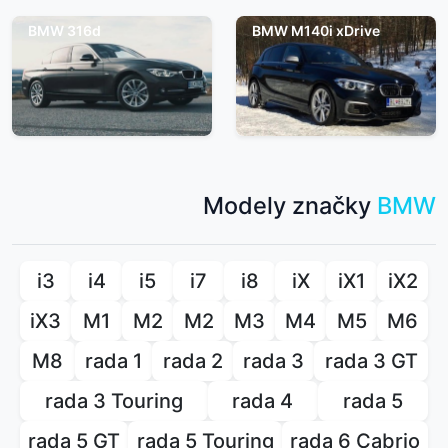
BMW 316d
BMW M140i xDrive
Modely značky
BMW
i3
i4
i5
i7
i8
iX
iX1
iX2
iX3
M1
M2
M2
M3
M4
M5
M6
M8
rada 1
rada 2
rada 3
rada 3 GT
rada 3 Touring
rada 4
rada 5
rada 5 GT
rada 5 Touring
rada 6 Cabrio