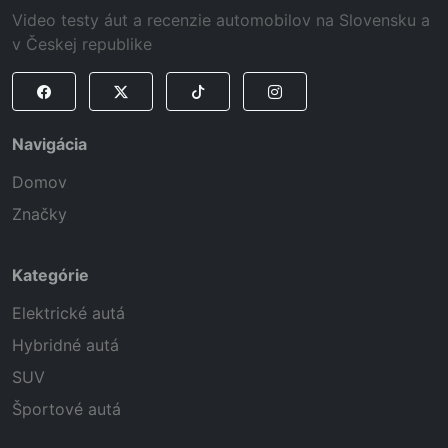
Video testy áut a recenzie automobilov na Slovensku a
v Českej republike
Navigácia
Domov
Značky
Kategórie
Elektrické autá
Hybridné autá
SUV
Športové autá