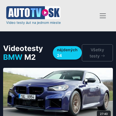
Video testy áut na jednom mieste
Videotesty
Všetky
nájdených
BMW
M2
24
testy
27:40