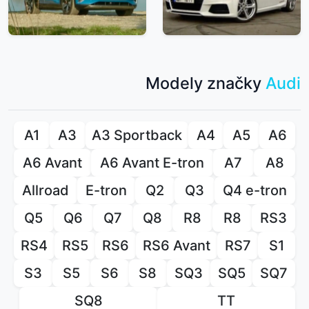
Modely značky
Audi
A1
A3
A3 Sportback
A4
A5
A6
A6 Avant
A6 Avant E-tron
A7
A8
Allroad
E-tron
Q2
Q3
Q4 e-tron
Q5
Q6
Q7
Q8
R8
R8
RS3
RS4
RS5
RS6
RS6 Avant
RS7
S1
S3
S5
S6
S8
SQ3
SQ5
SQ7
SQ8
TT