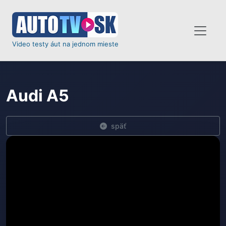
Video testy áut na jednom mieste
Audi A5
späť