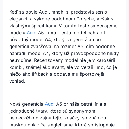
Keď sa povie Audi, mnohí si predstavia sen o
elegancii a výkone podobnom Porsche, avšak s
vlastnými špecifikami. V tomto teste sa venujeme
modelu
Audi
A5 Limo. Tento model nahradil
pôvodný model A4, ktorý sa generáciu po
generácii zväčšoval na rozmer A5, čím podobne
nahradil model A4, ktorý už pravdepodobne nikdy
neuvidíme. Recenzovaný model nie je v karosérii
kombi, známej ako avant, ale vo verzii limo, čo je
niečo ako liftback a dodáva mu športovejší
vzhľad.
Nová generácia
Audi
A5 prináša ostré línie a
jednoduché tvary, ktoré sú synonymom
nemeckého dizajnu tejto značky, so známou
maskou chladiča singleframe, ktorá sprístupňuje