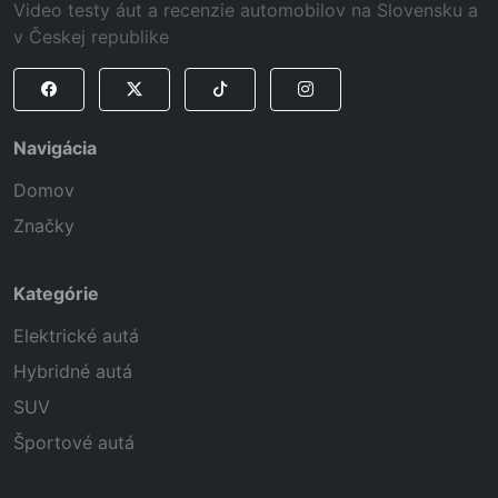
Video testy áut a recenzie automobilov na Slovensku a
v Českej republike
Navigácia
Domov
Značky
Kategórie
Elektrické autá
Hybridné autá
SUV
Športové autá