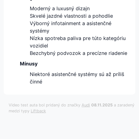
Moderný a luxusný dizajn
Skvelé jazdné vlastnosti a pohodlie
Výborný infotainment a asistenčné
systémy
Nízka spotreba paliva pre túto kategóriu
vozidiel
Bezchybný podvozok a precízne riadenie
Mínusy
Niektoré asistenčné systémy sú až príliš
činné
Video test auta bol pridaný do značky
Audi
08.11.2025
a zaradený
medzi typy
Liftback