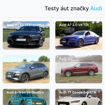
Testy áut značky
Audi
Audi A7 55 TFSI quattro
Audi A7 3.0 V6 TDI
AUDI Q4 e-tron
Audi SQ7
Audi E-Tron 55 Quattro
Audi TT Coupe 2.0 TFSI
Quattro