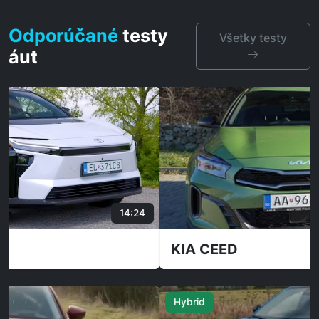
Odporúčané
testy
Všetky testy
áut
25:39
KIA CEED
Hybrid