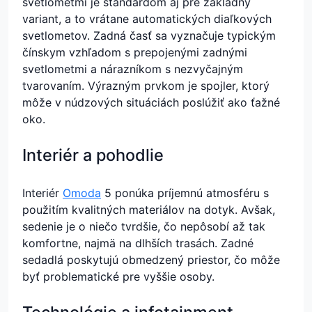
svetlometmi je štandardom aj pre základný
variant, a to vrátane automatických diaľkových
svetlometov. Zadná časť sa vyznačuje typickým
čínskym vzhľadom s prepojenými zadnými
svetlometmi a nárazníkom s nezvyčajným
tvarovaním. Výrazným prvkom je spojler, ktorý
môže v núdzových situáciách poslúžiť ako ťažné
oko.
Interiér a pohodlie
Interiér
Omoda
5 ponúka príjemnú atmosféru s
použitím kvalitných materiálov na dotyk. Avšak,
sedenie je o niečo tvrdšie, čo nepôsobí až tak
komfortne, najmä na dlhších trasách. Zadné
sedadlá poskytujú obmedzený priestor, čo môže
byť problematické pre vyššie osoby.