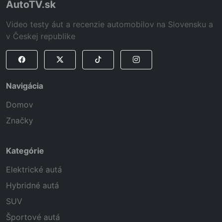
AutoTV.sk
Video testy áut a recenzie automobilov na Slovensku a
v Českej republike
Navigácia
Domov
Značky
Kategórie
Elektrické autá
Hybridné autá
SUV
Športové autá