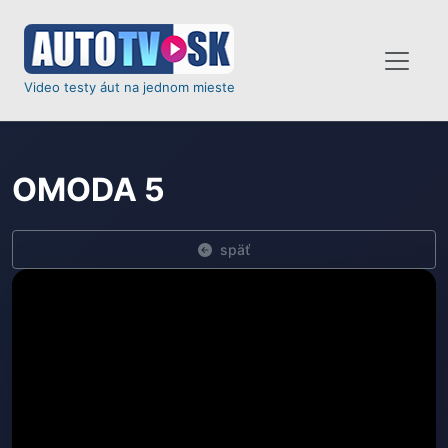
Video testy áut na jednom mieste
OMODA 5
späť