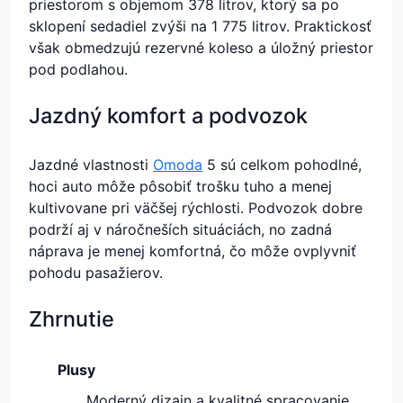
priestorom s objemom 378 litrov, ktorý sa po
sklopení sedadiel zvýši na 1 775 litrov. Praktickosť
však obmedzujú rezervné koleso a úložný priestor
pod podlahou.
Jazdný komfort a podvozok
Jazdné vlastnosti
Omoda
5 sú celkom pohodlné,
hoci auto môže pôsobiť trošku tuho a menej
kultivovane pri väčšej rýchlosti. Podvozok dobre
podrží aj v náročneších situáciách, no zadná
náprava je menej komfortná, čo môže ovplyvniť
pohodu pasažierov.
Zhrnutie
Plusy
Moderný dizajn a kvalitné spracovanie