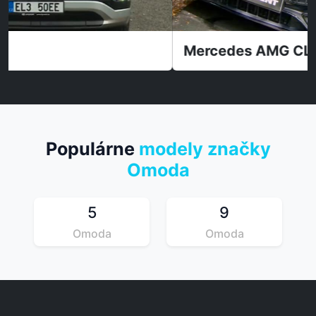
15:10
Mercedes AMG CLE 53
Populárne
modely značky
Omoda
5
9
Omoda
Omoda