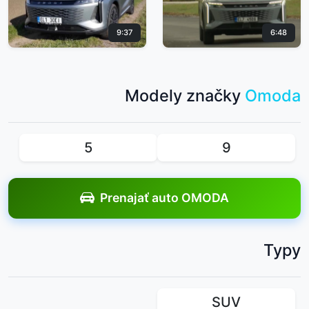
9:37
6:48
Modely značky
Omoda
5
9
Prenajať auto OMODA
Typy
SUV