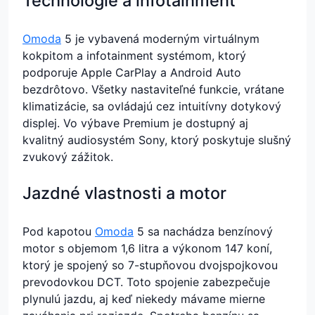
Technológie a infotainment
Omoda
5 je vybavená moderným virtuálnym
kokpitom a infotainment systémom, ktorý
podporuje Apple CarPlay a Android Auto
bezdrôtovo. Všetky nastaviteľné funkcie, vrátane
klimatizácie, sa ovládajú cez intuitívny dotykový
displej. Vo výbave Premium je dostupný aj
kvalitný audiosystém Sony, ktorý poskytuje slušný
zvukový zážitok.
Jazdné vlastnosti a motor
Pod kapotou
Omoda
5 sa nachádza benzínový
motor s objemom 1,6 litra a výkonom 147 koní,
ktorý je spojený so 7-stupňovou dvojspojkovou
prevodovkou DCT. Toto spojenie zabezpečuje
plynulú jazdu, aj keď niekedy mávame mierne