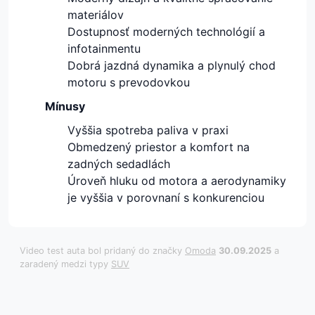
materiálov
Dostupnosť moderných technológií a
infotainmentu
Dobrá jazdná dynamika a plynulý chod
motoru s prevodovkou
Mínusy
Vyššia spotreba paliva v praxi
Obmedzený priestor a komfort na
zadných sedadlách
Úroveň hluku od motora a aerodynamiky
je vyššia v porovnaní s konkurenciou
Video test auta bol pridaný do značky
Omoda
30.09.2025
a
zaradený medzi typy
SUV