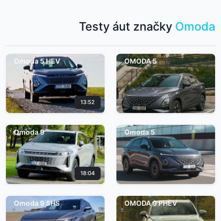
Testy áut značky
Omoda
Omoda 5 HEV
OMODA 5
13:52
Omoda 9
Omoda 5
18:04
Omoda 9 SHS
OMODA 9 PHEV