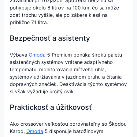
zaváhania pri rozjazde. Spotreba benzínu sa
pohybuje okolo 8 litrov na 100 km, čo sa môže
zdať trochu vyššie, ale po zábere klesá na
približne 7,1 litra.
Bezpečnosť a asistenty
Výbava
Omoda
5 Premium ponúka širokú paletu
asistenčných systémov vrátane adaptívneho
tempomatu, monitorovania mŕtveho uhla,
systémov udržiavania v jazdnom pruhu a čítania
dopravných značiek. Deaktivácia týchto systémov
si však vyžaduje určitý cvik.
Praktickosť a úžitkovosť
Ako crossover veľkosťou porovnateľný so Škodou
Karoq,
Omoda
5 disponuje batožinovým