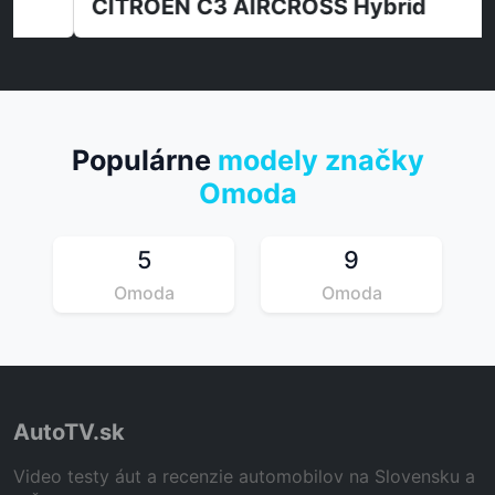
CITROËN C3 AIRCROSS Hybrid
Populárne
modely značky
Omoda
5
9
Omoda
Omoda
AutoTV.sk
Video testy áut a recenzie automobilov na Slovensku a