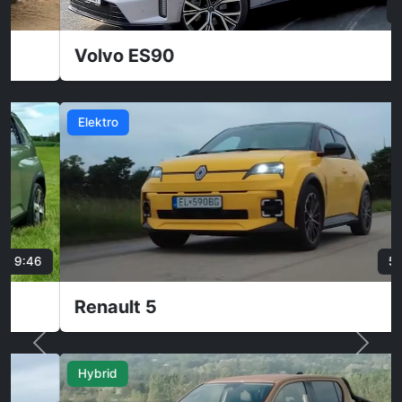
9:41
Volvo ES90
Elektro
52:49
Renault 5
Hybrid