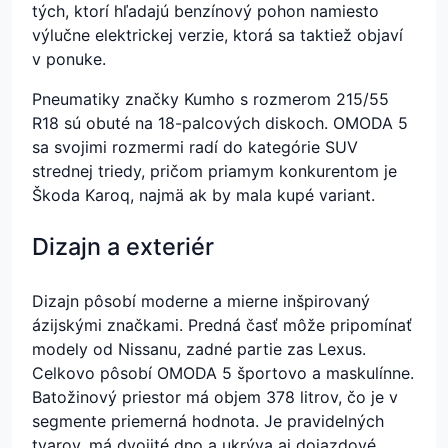
tých, ktorí hľadajú benzínový pohon namiesto
výlučne elektrickej verzie, ktorá sa taktiež objaví
v ponuke.
Pneumatiky značky Kumho s rozmerom 215/55
R18 sú obuté na 18-palcových diskoch. OMODA 5
sa svojimi rozmermi radí do kategórie SUV
strednej triedy, pričom priamym konkurentom je
Škoda Karoq, najmä ak by mala kupé variant.
Dizajn a exteriér
Dizajn pôsobí moderne a mierne inšpirovaný
ázijskými značkami. Predná časť môže pripomínať
modely od Nissanu, zadné partie zas Lexus.
Celkovo pôsobí OMODA 5 športovo a maskulínne.
Batožinový priestor má objem 378 litrov, čo je v
segmente priemerná hodnota. Je pravidelných
tvarov, má dvojité dno a ukrýva aj dojazdové