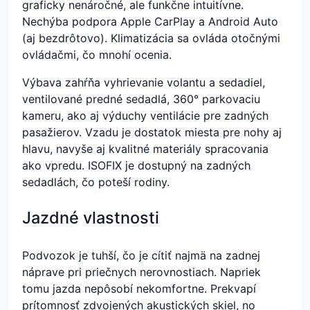
graficky nenáročné, ale funkčne intuitívne.
Nechýba podpora Apple CarPlay a Android Auto
(aj bezdrôtovo). Klimatizácia sa ovláda otočnými
ovládačmi, čo mnohí ocenia.
Výbava zahŕňa vyhrievanie volantu a sedadiel,
ventilované predné sedadlá, 360° parkovaciu
kameru, ako aj výduchy ventilácie pre zadných
pasažierov. Vzadu je dostatok miesta pre nohy aj
hlavu, navyše aj kvalitné materiály spracovania
ako vpredu. ISOFIX je dostupný na zadných
sedadlách, čo poteší rodiny.
Jazdné vlastnosti
Podvozok je tuhší, čo je cítiť najmä na zadnej
náprave pri priečnych nerovnostiach. Napriek
tomu jazda nepôsobí nekomfortne. Prekvapí
prítomnosť zdvojených akustických skiel, no