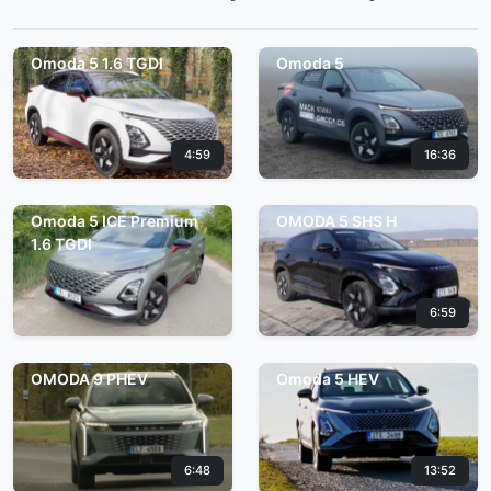
Omoda 5 1.6 TGDI
Omoda 5
4:59
16:36
Omoda 5 ICE Premium
OMODA 5 SHS H
1.6 TGDI
6:59
OMODA 9 PHEV
Omoda 5 HEV
6:48
13:52