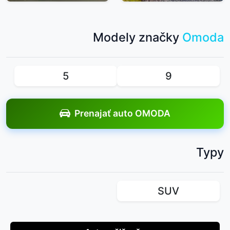
Modely značky
Omoda
5
9
Prenajať auto OMODA
Typy
SUV