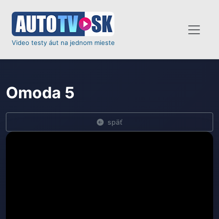
Video testy áut na jednom mieste
Omoda 5
späť