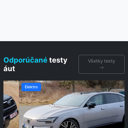
Odporúčané
testy
Všetky testy
áut
Elektro