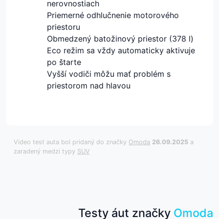
nerovnostiach
Priemerné odhlučnenie motorového
priestoru
Obmedzený batožinový priestor (378 l)
Eco režim sa vždy automaticky aktivuje
po štarte
Vyšší vodiči môžu mať problém s
priestorom nad hlavou
Video test auta bol pridaný do značky
Omoda
26.09.2025
a
zaradený medzi typy
SUV
Testy áut značky
Omoda