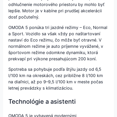
odhlučnenie motorového priestoru by mohlo byť
lepšie. Motor je v kabíne pri prudšej akcelerácii
dosť počuteľný.
OMODA 5 ponúka tri jazdné režimy – Eco, Normal
a Sport. Vozidlo sa však vždy po naštartovaní
nastaví do Eco režimu, čo môže byť otravné. V
normálnom režime je auto príjemne vyvážené, v
športovom režime odomkne dynamiku, ktorá
prekvapí pri výkone presahujúcom 200 koní.
Spotreba sa pohybuje podľa štýlu jazdy od 6,5
l/100 km na okreskách, cez približne 8 l/100 km
na diaľnici, až po 9–9,5 l/100 km v meste počas
letnej prevádzky s klimatizáciou.
Technológie a asistenti
OMODA 5 je vybavená modernými