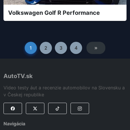
Volkswagen Golf R Performance
»
1
2
3
4
AutoTV.sk
Video testy áut a recenzie automobilov na Slovensku a
v Českej republike
Navigácia