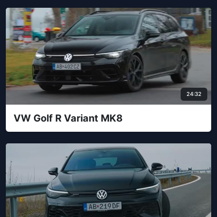
24:32
VW Golf R Variant MK8