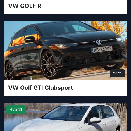
VW GOLF R
28:21
VW Golf GTI Clubsport
Hybrid