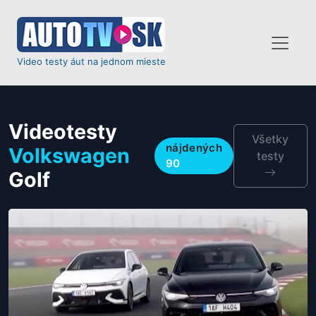
Video testy áut na jednom mieste
Videotesty
Všetky
nájdených
Volkswagen
testy
90
Golf