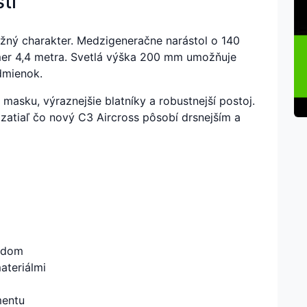
ti
žný charakter. Medzigeneračne narástol o 140
er 4,4 metra. Svetlá výška 200 mm umožňuje
dmienok.
asku, výraznejšie blatníky a robustnejší postoj.
 zatiaľ čo nový C3 Aircross pôsobí drsnejším a
azdom
ateriálmi
mentu