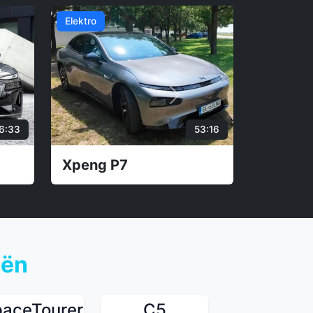
32:52
25:51
i
Volkswagen Passat
oën
paceTourer
C5