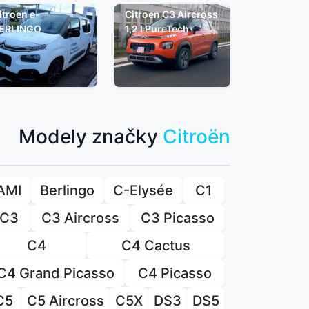
itroen e-
Citroen C3 Aircross
ERLINGO
1,2 l PureTech
Modely značky
Citroën
AMI
Berlingo
C-Elysée
C1
C3
C3 Aircross
C3 Picasso
C4
C4 Cactus
C4 Grand Picasso
C4 Picasso
C5
C5 Aircross
C5X
DS3
DS5