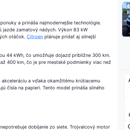
C
B
 ponuky a prináša najmodernejšie technológie.
jú jazde zamatový nádych. Výkon 83 kW
vých otáčok.
Citroen
plánuje pridať aj silnejší
tou 44 kWh, čo umožňuje dojazd približne 300 km.
d až 400 km, čo je pre mestské podmienky viac než
 akceleráciu a vďaka okamžitému krútiacemu
ú čísla na papieri. Tento model prináša silného
 nepotrebuje dobíjanie zo siete. Trojvalcový motor