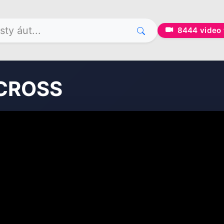
8444
video 
RCROSS