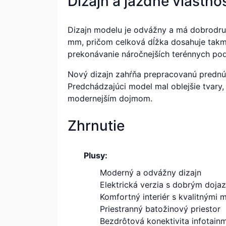
Dizajn a jazdné vlastnos
Dizajn modelu je odvážny a má dobrodru
mm, pričom celková dĺžka dosahuje takm
prekonávanie náročnejších terénnych po
Nový dizajn zahŕňa prepracovanú prednú m
Predchádzajúci model mal oblejšie tvary,
modernejším dojmom.
Zhrnutie
Plusy:
Moderný a odvážny dizajn
Elektrická verzia s dobrým doj
Komfortný interiér s kvalitnými m
Priestranný batožinový priestor
Bezdrôtová konektivita infotain