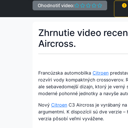
Ohodnotiť video:
Zhrnutie video recen
Aircross.
Francúzska automobilka
Citroen
predstav
rozvíri vody kompaktných crossoverov. R
ale sebavedomejší dizajn, ktorý je vern
moderné pohonné jednotky a navyše auto
Nový
Citroen
C3 Aircross je vyrábaný na 
argumentmi. K dispozícii sú dve verzie – 
verzia pôsobí veľmi vyvážene.