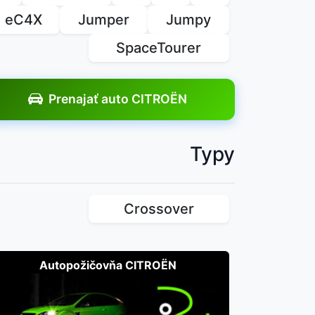
eC4X
Jumper
Jumpy
SpaceTourer
Prenajať auto CITROËN
Typy
Crossover
Autopožičovňa CITROËN