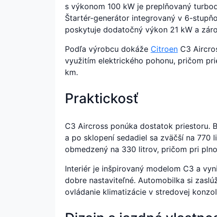
s výkonom 100 kW je preplňovaný turbod
Štartér-generátor integrovaný v 6-stupň
poskytuje dodatočný výkon 21 kW a zárov
Podľa výrobcu dokáže
Citroen
C3 Aircros
využitím elektrického pohonu, pričom pr
km.
Praktickosť
C3 Aircross ponúka dostatok priestoru. 
a po sklopení sedadiel sa zväčší na 770 li
obmedzený na 330 litrov, pričom pri plno
Interiér je inšpirovaný modelom C3 a vyn
dobre nastaviteľné. Automobilka si zaslúž
ovládanie klimatizácie v stredovej konzo