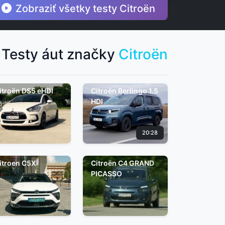
Zobraziť všetky testy Citroën
Testy áut značky
Citroën
itroën DS5 eHDI
Citroën Berlingo 1.5
HDI
20:28
itroen C5X
Citroën C4 GRAND
PICASSO