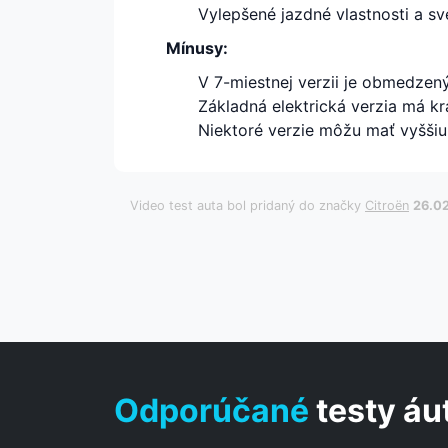
Vylepšené jazdné vlastnosti a sv
Mínusy:
V 7-miestnej verzii je obmedzen
Základná elektrická verzia má kr
Niektoré verzie môžu mať vyššiu
Video test auta bol pridaný do značky
Citroën
26.0
Odporúčané
testy áu