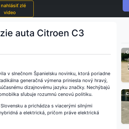
nahlásiť zlé
video
zie auta Citroen C3
C
ila v slnečnom Španielsku novinku, ktorá poriadne
adikálna generačná výmena priniesla nový hravý,
ý súčasnému dizajnovému jazyku značky. Nechýbajú
C
mobilka sľubuje rozumnú cenovú politiku.
Slovensku a prichádza s viacerými silnými
hybridná a elektrická, pričom práve elektrická