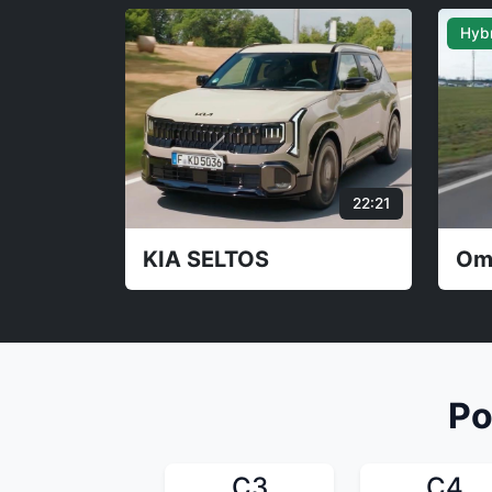
Elektro
53:16
58:03
Xpeng G6
Po
C3
C4