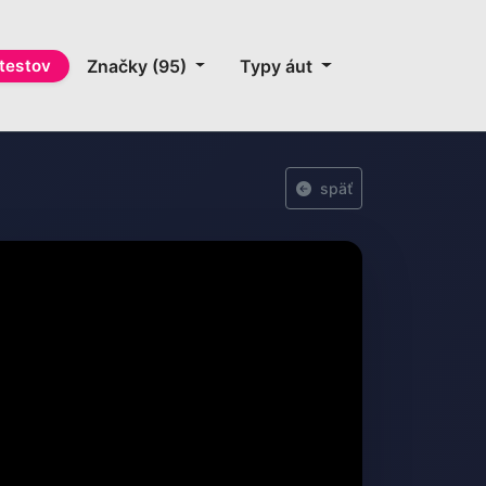
testov
Značky (95)
Typy áut
späť