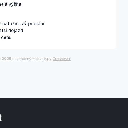
etlá výška
ý batožinový priestor
atší dojazd
 cenu
2.2025
a zaradený medzi typy
Crossover
t