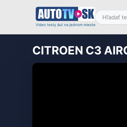
Video testy áut na jednom mieste
CITROEN C3 AI