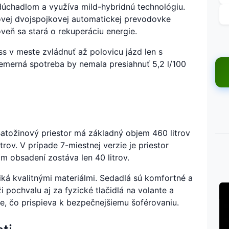
úchadlom a využíva mild-hybridnú technológiu.
ovej dvojspojkovej automatickej prevodovke
eň sa stará o rekuperáciu energie.
s v meste zvládnuť až polovicu jázd len s
iemerná spotreba by nemala presiahnuť 5,2 l/100
Batožinový priestor má základný objem 460 litrov
trov. V prípade 7-miestnej verzie je priestor
m obsadení zostáva len 40 litrov.
iká kvalitnými materiálmi. Sedadlá sú komfortné a
i pochvalu aj za fyzické tlačidlá na volante a
le, čo prispieva k bezpečnejšiemu šoférovaniu.