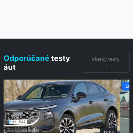
Odporúčané
testy
Všetky testy
áut
Elektro