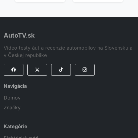
AutoTV.sk
Video testy áut a recenzie automobilov na Slovensku a
v Českej republike
Navigácia
Domov
Značky
Kategórie
Elektrické autá