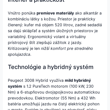
Vnútro ponúka
premiove materiály
ako alkantár a
kombináciu látky s kožou. Priestor je prakticky
členený: kufer má objem 520 litrov, zadné sedadlá
sa dajú sklápľať a systém úložných priestorov je
variabilný. Ergonomický volant a virtuálny
prístrojový štít zlepšujú zážitok z jazdy.
Kritizovaný je len
nižší komfort pre stredného
spolujazdca
.
Technológie a hybridný systém
Peugeot 3008 Hybrid využíva
mild hybridný
systém
s 1.2 PureTech motorom (100 kW, 230
Nm) a 6-stupňovou dvojspojkovou automatickou
prevodovkou. Elektromotor (55 Nm) a 432 Wh
batéria umožňujú jazdu na čistý elektrický pohon
v meste. Systém je chválený za plynulosť, nízku