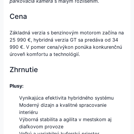
parkovacia kamera
s malým rozlíšením.
Cena
Základná verzia s benzinovým motorom začína na
25 990 €, hybridná verzia GT sa predáva od 34
990 €. V pomer cena/výkon ponúka konkurenčnú
úroveň komfortu a technológií.
Zhrnutie
Plusy:
Vynikajúca efektivita hybridného systému
Moderný dizajn a kvalitné spracovanie
interiéru
Výborná stabilita a agilita v mestskom aj
diaľkovom provoze
Veľký a variabilný kuferský priestor