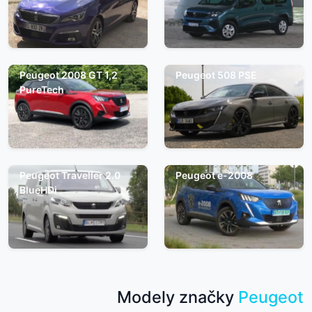
Peugeot 2008 GT 1,2
Peugeot 508 PSE
PureTech
Peugeot Traveller 2.0
Peugeot e-2008
BlueHDi
Modely značky
Peugeot