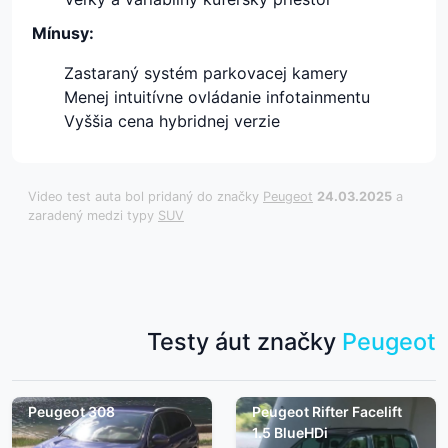
Mínusy:
Zastaraný systém parkovacej kamery
Menej intuitívne ovládanie infotainmentu
Vyššia cena hybridnej verzie
Video test auta bol pridaný do značky
Peugeot
24.03.2025
a
zaradený medzi typy
SUV
Testy áut značky
Peugeot
Peugeot 308
Peugeot Rifter Facelift
1.5 BlueHDi