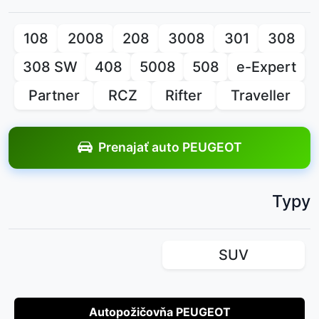
108
2008
208
3008
301
308
308 SW
408
5008
508
e-Expert
Partner
RCZ
Rifter
Traveller
Prenajať auto PEUGEOT
Typy
SUV
Autopožičovňa PEUGEOT