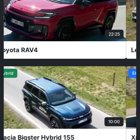
32:45
Leapmotor C10 & B10
Elektro
34:23
Xpeng P7 Longe Range