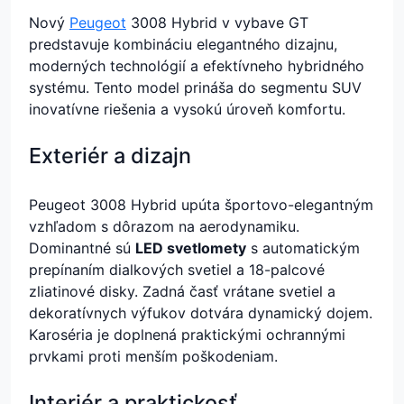
Nový
Peugeot
3008 Hybrid v vybave GT
predstavuje kombináciu elegantného dizajnu,
moderných technológií a efektívneho hybridného
systému. Tento model prináša do segmentu SUV
inovatívne riešenia a vysokú úroveň komfortu.
Exteriér a dizajn
Peugeot 3008 Hybrid upúta športovo-elegantným
vzhľadom s dôrazom na aerodynamiku.
Dominantné sú
LED svetlomety
s automatickým
prepínaním dialkových svetiel a 18-palcové
zliatinové disky. Zadná časť vrátane svetiel a
dekoratívnych výfukov dotvára dynamický dojem.
Karoséria je doplnená praktickými ochrannými
prvkami proti menším poškodeniam.
Interiér a praktickosť