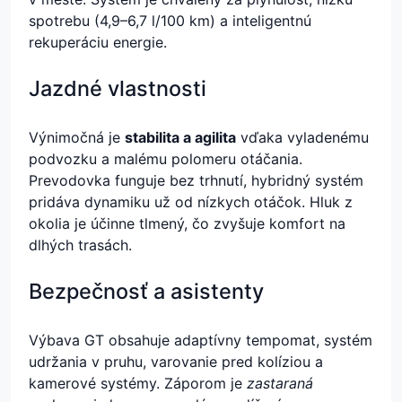
spotrebu (4,9–6,7 l/100 km) a inteligentnú
rekuperáciu energie.
Jazdné vlastnosti
Výnimočná je
stabilita a agilita
vďaka vyladenému
podvozku a malému polomeru otáčania.
Prevodovka funguje bez trhnutí, hybridný systém
pridáva dynamiku už od nízkych otáčok. Hluk z
okolia je účinne tlmený, čo zvyšuje komfort na
dlhých trasách.
Bezpečnosť a asistenty
Výbava GT obsahuje adaptívny tempomat, systém
udržania v pruhu, varovanie pred kolíziou a
kamerové systémy. Záporom je
zastaraná