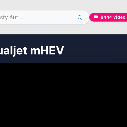
8444
video 
ualjet mHEV