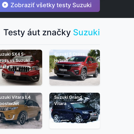
Zobraziť všetky testy Suzuki
Testy áut značky
Suzuki
uzuki SX4 S-
Suzuki S Cross
ross vs Suzuki
Hybrid
itara S
uzuki Vitara 1,4
Suzuki Grand
oosterJet
Vitara