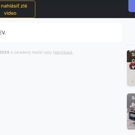
nahlásiť zlé
video
EV.
.2024
a zaradený medzi typy
Hatchback
S
C
V
S
B