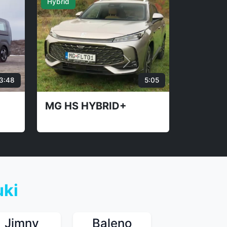
17:13
47:50
B 250+
Porsche 911 GT3 992.2
uki
Jimny
Baleno