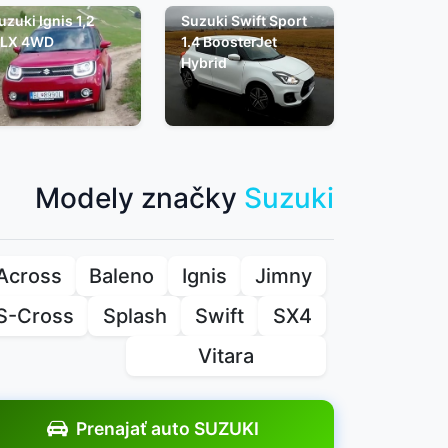
uzuki Ignis 1,2
Suzuki Swift Sport
LX 4WD
1.4 BoosterJet
Hybrid
Modely značky
Suzuki
Across
Baleno
Ignis
Jimny
S-Cross
Splash
Swift
SX4
Vitara
Prenajať auto SUZUKI