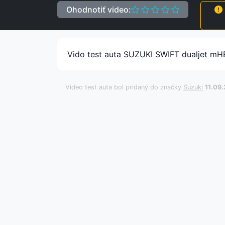
Ohodnotiť video:
Vido test auta SUZUKI SWIFT dualjet mH
Video test auta bol pridaný do značky
Suzuki
11.09