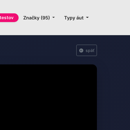
testov
Značky (95)
Typy áut
späť