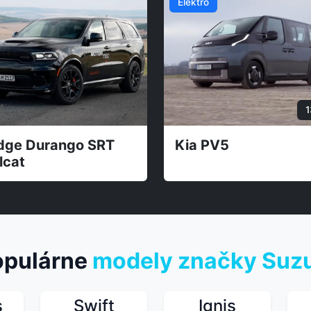
Elektro
Porsche Cayenne GTS,
Mercedes GL
Macan Turbo
opulárne
modely značky Suz
s
Swift
Ignis