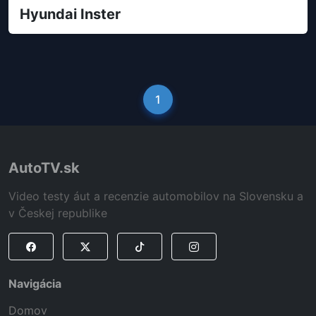
Hyundai Inster
1
AutoTV.sk
Video testy áut a recenzie automobilov na Slovensku a
v Českej republike
Navigácia
Domov