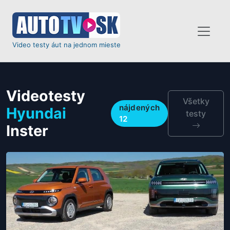
Video testy áut na jednom mieste
Videotesty
Všetky
nájdených
Hyundai
testy
12
Inster