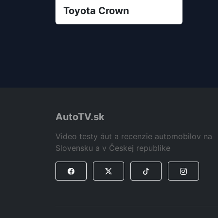
Toyota Crown
AutoTV.sk
Video testy áut a recenzie automobilov na
Slovensku a v Českej republike