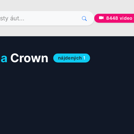
8448
video 
ta
Crown
nájdených
1