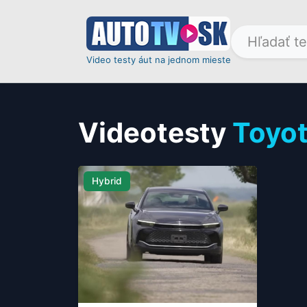
Video testy áut na jednom mieste
Videotesty
Toyo
Hybrid