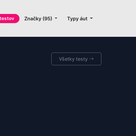
testov
Značky (95)
Typy áut
Všetky testy