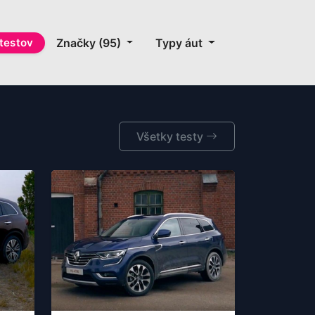
testov
Značky (95)
Typy áut
Všetky testy