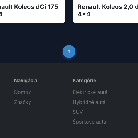
ault Koleos dCi 175
Renault Koleos 2,0 
4
4x4
1
Navigácia
Kategórie
Domov
Elektrické autá
Značky
Hybridné autá
SUV
Športové autá