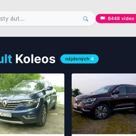
8448
video 
lt
Koleos
nájdených
4