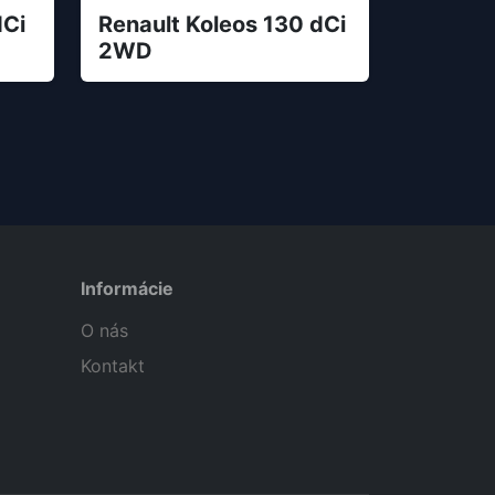
dCi
Renault Koleos 130 dCi
2WD
Informácie
O nás
Kontakt