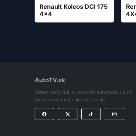
Renault Koleos DCI 175
Ren
4x4
4X
AutoTV.sk
Video testy áut a recenzie automobilov na
Slovensku a v Českej republike