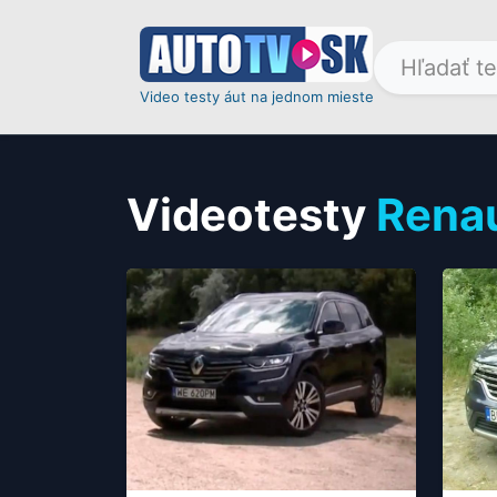
Video testy áut na jednom mieste
Videotesty
Renau