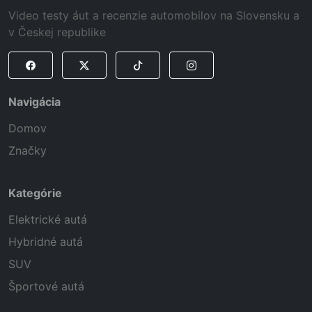
Video testy áut a recenzie automobilov na Slovensku a
v Českej republike
Navigácia
Domov
Značky
Kategórie
Elektrické autá
Hybridné autá
SUV
Športové autá