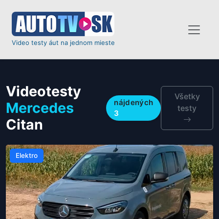
Video testy áut na jednom mieste
Videotesty
Všetky
nájdených
Mercedes
testy
3
Citan
Elektro