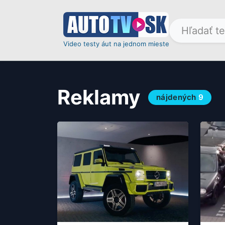
Video testy áut na jednom mieste
Reklamy
nájdených
9