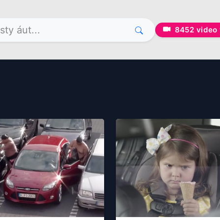
8452
video 