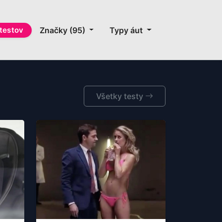
testov
Značky (95)
Typy áut
Všetky testy