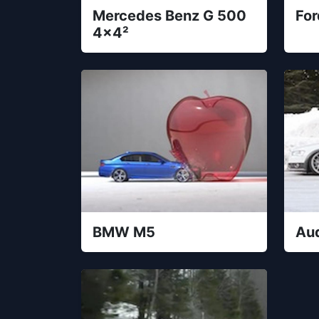
Mercedes Benz G 500
For
4x4²
BMW M5
Aud